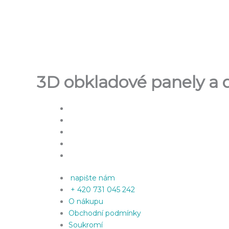
Přeskočit
na
obsah
3D obkladové panely a d
napište nám
+ 420 731 045 242
O nákupu
Obchodní podmínky
Soukromí