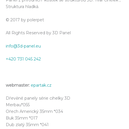
Panel z přírodních kostek se strukturou 3D. Tvar cihélek ,
Struktura hladká.
© 2017 by polerpet
All Rights Reserved by 3D Panel
info@3d-panel.eu
+420 731 045 242
webmaster:
epartak.cz
Dřevěné panely série cihelky 3D
Merbau*055
Ořech Americký 35mm *034
Buk 35mm *017
Dub zlatý 35mm *041