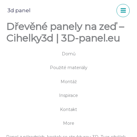
Přeskočit
na
3d panel
obsah
Dřevěné panely na zeď –
Cihelky3d | 3D-panel.eu
Domů
Použité materiály
Montáž
Inspirace
Kontakt
More