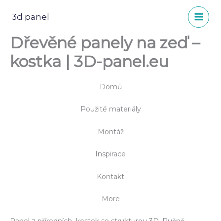
Přeskočit
na
3d panel
obsah
Dřevěné panely na zeď –
kostka | 3D-panel.eu
Domů
Použité materiály
Montáž
Inspirace
Kontakt
More