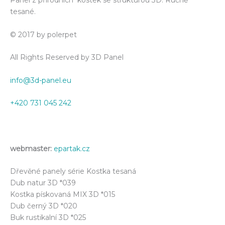
Panel z přírodních kostek se strukturou 3D. Ručně
tesané.
© 2017 by polerpet
All Rights Reserved by 3D Panel
info@3d-panel.eu
+420 731 045 242
webmaster:
epartak.cz
Dřevěné panely série Kostka tesaná
Dub natur 3D *039
Kostka pískovaná MIX 3D *015
Dub černý 3D *020
Buk rustikalní 3D *025