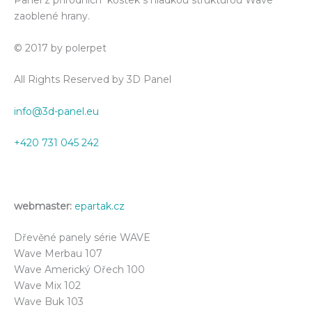
Panel z přírodních kostek s hladkou strukturou Wave
zaoblené hrany.
© 2017 by polerpet
All Rights Reserved by 3D Panel
info@3d-panel.eu
+420 731 045 242
webmaster:
epartak.cz
Dřevěné panely série WAVE
Wave Merbau 107
Wave Americký Ořech 100
Wave Mix 102
Wave Buk 103