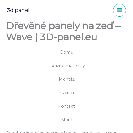
Přeskočit
na
3d panel
obsah
Dřevěné panely na zeď –
Wave | 3D-panel.eu
Domů
Použité materiály
Montáž
Inspirace
Kontakt
More