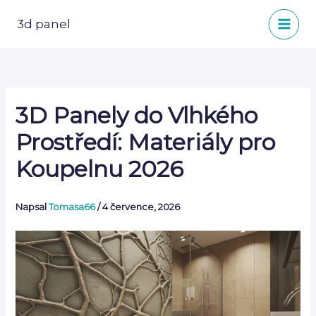
Přeskočit
na
3d panel
obsah
3D Panely do Vlhkého
Prostředí: Materiály pro
Koupelnu 2026
Napsal
Tomasa66
/
4 července, 2026