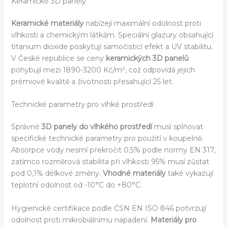
Keramické 3D panely
Keramické materiály
nabízejí maximální odolnost proti
vlhkosti a chemickým látkám. Speciální glazury obsahující
titanium dioxide poskytují samočisticí efekt a UV stabilitu.
V České republice se ceny
keramických 3D panelů
pohybují mezi 1890-3200 Kč/m², což odpovídá jejich
prémiové kvalitě a životnosti přesahující 25 let.
Technické parametry pro vlhké prostředí
Správné
3D panely do vlhkého prostředí
musí splňovat
specifické technické parametry pro použití v koupelně.
Absorpce vody nesmí překročit 0,5% podle normy EN 317,
zatímco rozměrová stabilita při vlhkosti 95% musí zůstat
pod 0,1% délkové změny.
Vhodné materiály
také vykazují
teplotní odolnost od -10°C do +80°C.
Hygienické certifikace podle ČSN EN ISO 846 potvrzují
odolnost proti mikrobiálnímu napadení.
Materiály pro