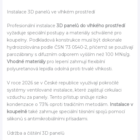
Instalace 3D panelů ve vlhkém prostředí
Profesionální instalace
3D panelů do vlhkého prostředí
vyžaduje speciální postupy a materiály schválené pro
koupelny. Podkladová konstrukce musí být dokonale
hydroizolována podle ČSN 73 0540-2, přičemž se používají
parozábrany s difuzním odporem vyšším než 100 MNs/g.
Vhodné materiály
pro lepení zahrnují flexibilní
polyuretanová lepidla odolná proti trvalé vlhkosti.
V roce 2026 se v České republice využívají pokročilé
systémy ventilované instalace, které zajišťují cirkulaci
vzduchu za panely. Tento přístup snižuje riziko
kondenzace o 73% oproti tradičním metodám.
Instalace v
koupelně
také zahrnuje speciální těsnění spojů pomocí
silikonů s antimikrobiálními přísadami.
Údržba a čištění 3D panelů