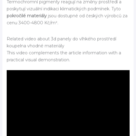
Termochromní pigmenty reagují na změny prostředí a
poskytují vizuální indikaci klimatických podmínek. Tyto
pokročilé materiály
jsou dostupné od českých výrobců za
cenu 3400-4800 Kč/m².
Related video about 3d panely do vlhkého prostředí
koupelna vhodné materiály
This video complements the article information with a
practical visual demonstration.