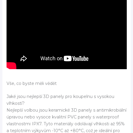
Vše, co byste měli vědět
Jaké jsou nejlepší 3D panely pro koupelnu s vysokou
vlhkostí?
Nejlepší volbou jsou keramické 3D panely s antimikrobiální
úpravou nebo vysoce kvalitní PVC panely s waterproof
vlastnostmi IPX7. Tyto materiály odolávají vlhkosti až 95%
a teplotním výkyvům -10°C až +80°C, což je ideální pro