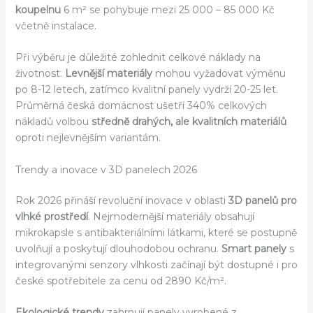
koupelnu
6 m² se pohybuje mezi 25 000 – 85 000 Kč
včetně instalace.
Při výběru je důležité zohlednit celkové náklady na
životnost.
Levnější materiály
mohou vyžadovat výměnu
po 8-12 letech, zatímco kvalitní panely vydrží 20-25 let.
Průměrná česká domácnost ušetří 340% celkových
nákladů volbou
středně drahých, ale kvalitních materiálů
oproti nejlevnějším variantám.
Trendy a inovace v 3D panelech 2026
Rok 2026 přináší revoluční inovace v oblasti
3D panelů pro
vlhké prostředí
. Nejmodernější materiály obsahují
mikrokapsle s antibakteriálními látkami, které se postupně
uvolňují a poskytují dlouhodobou ochranu.
Smart panely
s
integrovanými senzory vlhkosti začínají být dostupné i pro
české spotřebitele za cenu od 2890 Kč/m².
Ekologické trendy
zahrnují panely vyrobené z