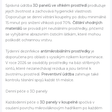
Správná údržba
3D panelů ve vlhkém prostředí
prodlužuje
jejich životnost a zachovává hygienické vlastnosti.
Doporučuje se denní větrání koupelny po dobu minimálně
15 minut pro snížení vlhkosti pod 70%.
Čištění vhodných
materiálů
se provádí pH neutrálními prostředky, přičemž
se vyhýbáme abrazivním čisticím látkám, které mohou
poškodit ochrannou vrstvu.
Týdenní dezinfekce
antimikrobiálními prostředky
je
doporučena pro oblasti s vysokým rizikem kontaminace.
V roce 2026 se osvědčily prostředky na bázi stříbrných
iontů, které nezanechávají rezidua a jsou šetrné k
životnímu prostředí.
Preventivní údržba
zahrnuje také
kontrolu těsnění spojů každé tři měsíce.
Denní péče o 3D panely
Každodenní péče o
3D panely v koupelně
spočívá v
osušení povrchu mikrovláknovým hadříkem po každém