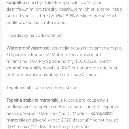
koupelnu
musí být také kompatibilní s běžnými
dezinfekčními prostředky obsahujícími chlor, alkohol nebo
peroxid vodíku, které používá 89% českých domácností
podle průzkumu z roku 2026.
Požadavky na voděodolnost
Waterproof vlastnosti
jsou nejkritičtějším parametrem pro
3D panely v koupelně. Materiál musí dosáhnout
minimálně IPX4 krytí podle normy IEC 60529. Kvalitní
vhodné materiály
dosahují IPX7, což znamená odolnost
proti ponoření do hloubky 1 metr na 30 minut.
Tepelná stabilita a rozměrová stálost
Tepelná stabilita materiálů
je klíčová pro koupelny s
podlahovým vytápěním nebo saunami. Lineární expanze
nesmí překročit 0,08 mm/m/°C. Moderní
kompozitní
materiály
používané v roce 2026 dosahují hodnot pouze
0,03 mm/m/°C díky křemíkovým plnivům.