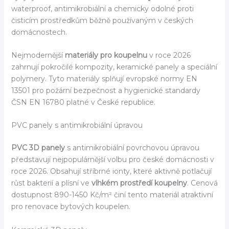
waterproof, antimikrobiální a chemicky odolné proti
čisticím prostředkům běžně používaným v českých
domácnostech.
Nejmodernější
materiály pro koupelnu
v roce 2026
zahrnují pokročilé kompozity, keramické panely a speciální
polymery. Tyto materiály splňují evropské normy EN
13501 pro požární bezpečnost a hygienické standardy
ČSN EN 16780 platné v České republice.
PVC panely s antimikrobiální úpravou
PVC 3D panely
s antimikrobiální povrchovou úpravou
představují nejpopulárnější volbu pro české domácnosti v
roce 2026. Obsahují stříbrné ionty, které aktivně potlačují
růst bakterií a plísní ve
vlhkém prostředí koupelny
. Cenová
dostupnost 890-1450 Kč/m² činí tento materiál atraktivní
pro renovace bytových koupelen.