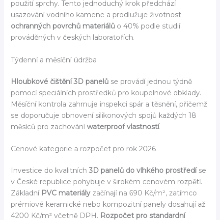
použití sprchy. Tento jednoduchý krok předchází
usazování vodního kamene a prodlužuje životnost
ochranných povrchů materiálů
o 40% podle studií
prováděných v českých laboratořích.
Týdenní a měsíční údržba
Hloubkové čištění 3D panelů
se provádí jednou týdně
pomocí speciálních prostředků pro koupelnové obklady.
Měsíční kontrola zahrnuje inspekci spár a těsnění, přičemž
se doporučuje obnovení silikonových spojů každých 18
měsíců pro zachování
waterproof vlastností
.
Cenové kategorie a rozpočet pro rok 2026
Investice do kvalitních
3D panelů do vlhkého prostředí
se
v České republice pohybuje v širokém cenovém rozpětí.
Základní
PVC materiály
začínají na 690 Kč/m², zatímco
prémiové keramické nebo kompozitní panely dosahují až
4200 Kč/m² včetně DPH.
Rozpočet pro standardní