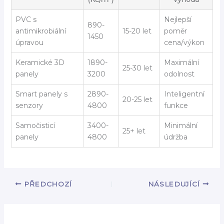
PVC s
Nejlepší
890-
antimikrobiální
15-20 let
poměr
1450
úpravou
cena/výkon
Keramické 3D
1890-
Maximální
25-30 let
panely
3200
odolnost
Smart panely s
2890-
Inteligentní
20-25 let
senzory
4800
funkce
Samočisticí
3400-
Minimální
25+ let
panely
4800
údržba
PŘEDCHOZÍ
NÁSLEDUJÍCÍ