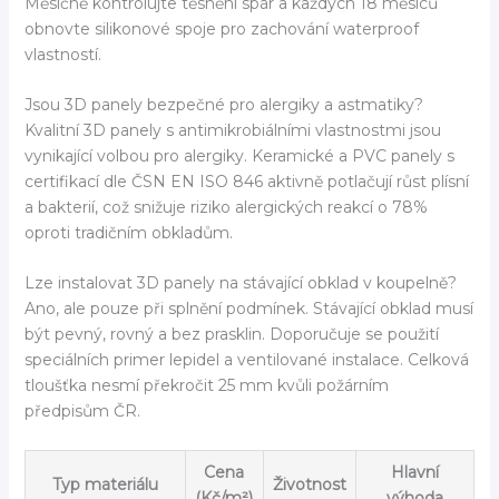
Měsíčně kontrolujte těsnění spár a každých 18 měsíců
obnovte silikonové spoje pro zachování waterproof
vlastností.
Jsou 3D panely bezpečné pro alergiky a astmatiky?
Kvalitní 3D panely s antimikrobiálními vlastnostmi jsou
vynikající volbou pro alergiky. Keramické a PVC panely s
certifikací dle ČSN EN ISO 846 aktivně potlačují růst plísní
a bakterií, což snižuje riziko alergických reakcí o 78%
oproti tradičním obkladům.
Lze instalovat 3D panely na stávající obklad v koupelně?
Ano, ale pouze při splnění podmínek. Stávající obklad musí
být pevný, rovný a bez prasklin. Doporučuje se použití
speciálních primer lepidel a ventilované instalace. Celková
tloušťka nesmí překročit 25 mm kvůli požárním
předpisům ČR.
Cena
Hlavní
Typ materiálu
Životnost
(Kč/m²)
výhoda