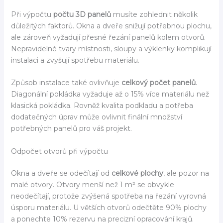
Při výpočtu
počtu 3D panelů
musíte zohlednit několik
důležitých faktorů. Okna a dveře snižují potřebnou plochu,
ale zároveň vyžadují přesné řezání panelů kolem otvorů.
Nepravidelné tvary místnosti, sloupy a výklenky komplikují
instalaci a zvyšují spotřebu materiálu.
Způsob instalace také ovlivňuje
celkový počet panelů
.
Diagonální pokládka vyžaduje až o 15% více materiálu než
klasická pokládka. Rovněž kvalita podkladu a potřeba
dodatečných úprav může ovlivnit finální množství
potřebných panelů pro váš projekt.
Odpočet otvorů při výpočtu
Okna a dveře se odečítají od
celkové plochy
, ale pozor na
malé otvory. Otvory menší než 1 m² se obvykle
neodečítají, protože zvýšená spotřeba na řezání vyrovná
úsporu materiálu. U větších otvorů odečtěte 90% plochy
a ponechte 10% rezervu na precizní opracování krajů.