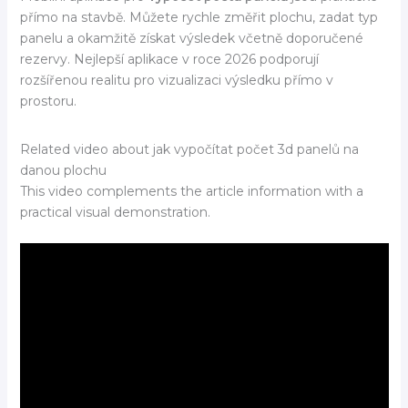
přímo na stavbě. Můžete rychle změřit plochu, zadat typ
panelu a okamžitě získat výsledek včetně doporučené
rezervy. Nejlepší aplikace v roce 2026 podporují
rozšířenou realitu pro vizualizaci výsledku přímo v
prostoru.
Related video about jak vypočítat počet 3d panelů na
danou plochu
This video complements the article information with a
practical visual demonstration.