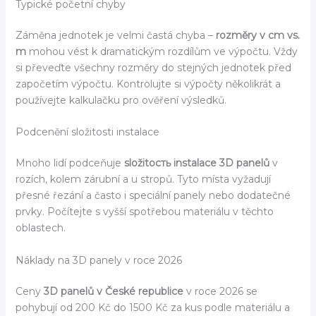
Typické početní chyby
Záměna jednotek je velmi častá chyba –
rozměry v cm vs.
m
mohou vést k dramatickým rozdílům ve výpočtu. Vždy
si převeďte všechny rozměry do stejných jednotek před
započetím výpočtu. Kontrolujte si výpočty několikrát a
používejte kalkulačku pro ověření výsledků.
Podcenění složitosti instalace
Mnoho lidí podceňuje
složitость instalace 3D panelů
v
rozích, kolem zárubní a u stropů. Tyto místa vyžadují
přesné řezání a často i speciální panely nebo dodatečné
prvky. Počítejte s vyšší spotřebou materiálu v těchto
oblastech.
Náklady na 3D panely v roce 2026
Ceny
3D panelů v České republice
v roce 2026 se
pohybují od 200 Kč do 1500 Kč za kus podle materiálu a