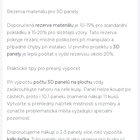
Rezerva materiálu pro 3D panely
Doporučená
rezerva materiálu
je 10-15% pro standardní
pokládku a 15-20% pro složitější vzory. Tato rezerva
pokryje řezání, možné poškození při manipulaci a
případné chyby při instalaci. U prvního projektu s
3D
panely
je lepší počítat s vyšší rezervou okolo 20%.
Praktické tipy pro přesný výpočet
Při výpočtu
počtu 3D panelů na plochu
vždy
zaokrouhlujte nahoru na celé kusy. Panel nelze koupit po
částech, proto i 10,1 panelu znamená nákup 11 kusů.
Vytvořte si přehledný náčrtek místnosti s rozměry a
označte problematická místa vyžadující speciální
pozornost.
Doporučujeme nákup o 2-3 panely více, než vypočítá
kalkulačka
. Tyto panely slouží jako rezerva pro budoucí