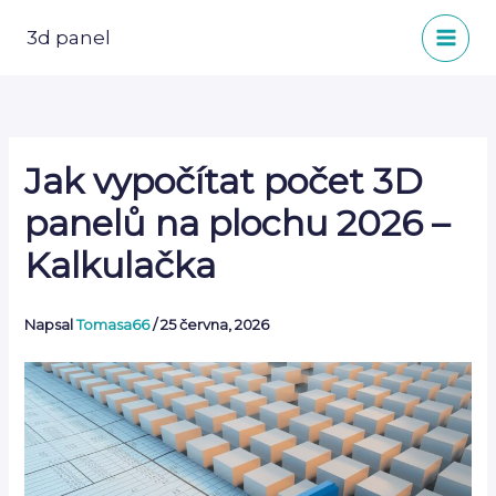
Přeskočit
na
3d panel
obsah
Jak vypočítat počet 3D
panelů na plochu 2026 –
Kalkulačka
Napsal
Tomasa66
/
25 června, 2026