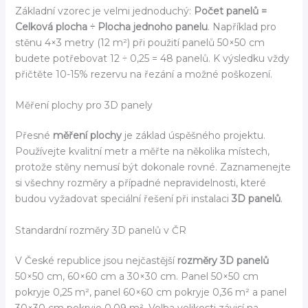
Základní vzorec je velmi jednoduchý:
Počet panelů =
Celková plocha ÷ Plocha jednoho panelu
. Například pro
stěnu 4×3 metry (12 m²) při použití panelů 50×50 cm
budete potřebovat 12 ÷ 0,25 = 48 panelů. K výsledku vždy
přičtěte 10-15% rezervu na řezání a možné poškození.
Měření plochy pro 3D panely
Přesné
měření plochy
je základ úspěšného projektu.
Používejte kvalitní metr a měřte na několika místech,
protože stěny nemusí být dokonale rovné. Zaznamenejte
si všechny rozměry a případné nepravidelnosti, které
budou vyžadovat speciální řešení při instalaci
3D panelů
.
Standardní rozměry 3D panelů v ČR
V České republice jsou nejčastější
rozměry 3D panelů
50×50 cm, 60×60 cm a 30×30 cm. Panel 50×50 cm
pokryje 0,25 m², panel 60×60 cm pokryje 0,36 m² a panel
30×30 cm pokryje 0,09 m². Volba velikosti závisí na