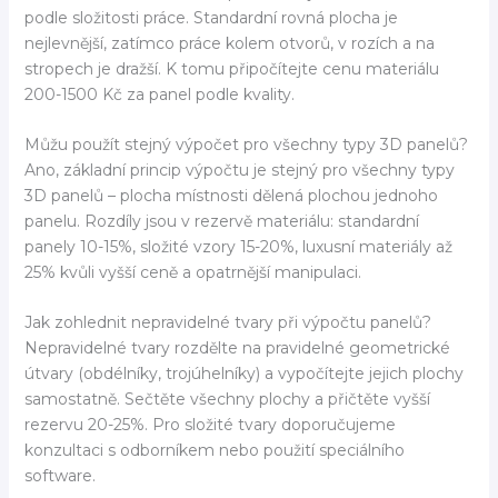
podle složitosti práce. Standardní rovná plocha je
nejlevnější, zatímco práce kolem otvorů, v rozích a na
stropech je dražší. K tomu připočítejte cenu materiálu
200-1500 Kč za panel podle kvality.
Můžu použít stejný výpočet pro všechny typy 3D panelů?
Ano, základní princip výpočtu je stejný pro všechny typy
3D panelů – plocha místnosti dělená plochou jednoho
panelu. Rozdíly jsou v rezervě materiálu: standardní
panely 10-15%, složité vzory 15-20%, luxusní materiály až
25% kvůli vyšší ceně a opatrnější manipulaci.
Jak zohlednit nepravidelné tvary při výpočtu panelů?
Nepravidelné tvary rozdělte na pravidelné geometrické
útvary (obdélníky, trojúhelníky) a vypočítejte jejich plochy
samostatně. Sečtěte všechny plochy a přičtěte vyšší
rezervu 20-25%. Pro složité tvary doporučujeme
konzultaci s odborníkem nebo použití speciálního
software.