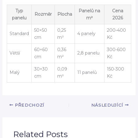
Typ
Panelů na
Cena
Rozměr
Plocha
panelu
m²
2026
50×50
0,25
200-400
Standard
4 panely
cm
m²
Kč
60×60
0,36
300-600
Větší
2,8 panelu
cm
m²
Kč
30×30
0,09
150-300
Malý
11 panelů
cm
m²
Kč
PŘEDCHOZÍ
NÁSLEDUJÍCÍ
Related Posts