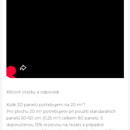
Klíčové otázky a odpovědi
Kolik 3D panelů potřebujem na 20 m²?
Pro plochu 20 m² potřebujete při použití standardních
panelů 50×50 cm (0,25 m²) celkem 80 panelů. S
doporučenou 15% rezervou na řezání a případné