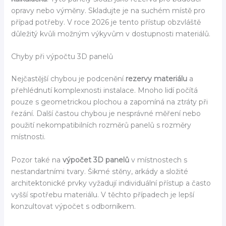
opravy nebo výměny. Skladujte je na suchém místě pro
případ potřeby. V roce 2026 je tento přístup obzvláště
důležitý kvůli možným výkyvům v dostupnosti materiálů.
Chyby při výpočtu 3D panelů
Nejčastější chybou je podcenění
rezervy materiálu
a
přehlédnutí komplexnosti instalace. Mnoho lidí počítá
pouze s geometrickou plochou a zapomíná na ztráty při
řezání. Další častou chybou je nesprávné měření nebo
použití nekompatibilních rozměrů panelů s rozměry
místnosti.
Pozor také na
výpočet 3D panelů
v místnostech s
nestandartními tvary. Šikmé stěny, arkády a složité
architektonické prvky vyžadují individuální přístup a často
vyšší spotřebu materiálu. V těchto případech je lepší
konzultovat výpočet s odborníkem.