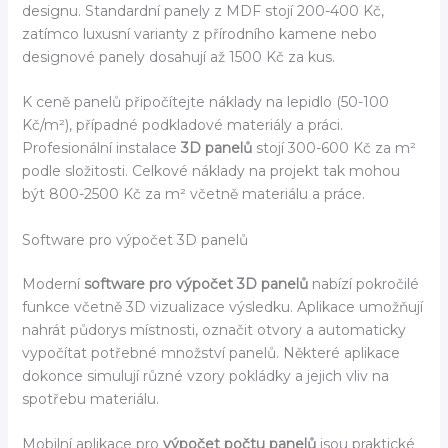
designu. Standardní panely z MDF stojí 200-400 Kč,
zatímco luxusní varianty z přírodního kamene nebo
designové panely dosahují až 1500 Kč za kus.
K ceně panelů připočítejte náklady na lepidlo (50-100
Kč/m²), případné podkladové materiály a práci.
Profesionální instalace
3D panelů
stojí 300-600 Kč za m²
podle složitosti. Celkové náklady na projekt tak mohou
být 800-2500 Kč za m² včetně materiálu a práce.
Software pro výpočet 3D panelů
Moderní
software pro výpočet 3D panelů
nabízí pokročilé
funkce včetně 3D vizualizace výsledku. Aplikace umožňují
nahrát půdorys místnosti, označit otvory a automaticky
vypočítat potřebné množství panelů. Některé aplikace
dokonce simulují různé vzory pokládky a jejich vliv na
spotřebu materiálu.
Mobilní aplikace pro
výpočet počtu panelů
jsou praktické