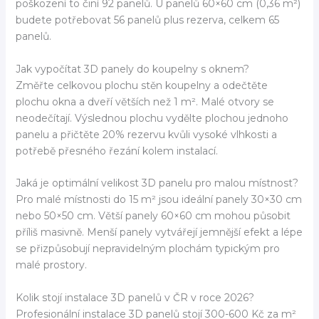
poškození to činí 92 panelů. U panelů 60×60 cm (0,36 m²)
budete potřebovat 56 panelů plus rezerva, celkem 65
panelů.
Jak vypočítat 3D panely do koupelny s oknem?
Změřte celkovou plochu stěn koupelny a odečtěte
plochu okna a dveří větších než 1 m². Malé otvory se
neodečítají. Výslednou plochu vydělte plochou jednoho
panelu a přičtěte 20% rezervu kvůli vysoké vlhkosti a
potřebě přesného řezání kolem instalací.
Jaká je optimální velikost 3D panelu pro malou místnost?
Pro malé místnosti do 15 m² jsou ideální panely 30×30 cm
nebo 50×50 cm. Větší panely 60×60 cm mohou působit
příliš masivně. Menší panely vytvářejí jemnější efekt a lépe
se přizpůsobují nepravidelným plochám typickým pro
malé prostory.
Kolik stojí instalace 3D panelů v ČR v roce 2026?
Profesionální instalace 3D panelů stojí 300-600 Kč za m²