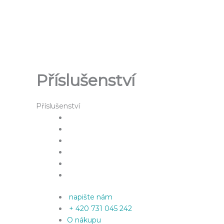
Přeskočit
na
obsah
Příslušenství
Příslušenství
napište nám
+ 420 731 045 242
O nákupu