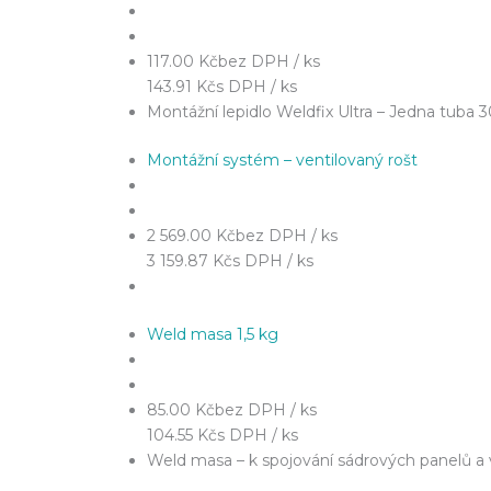
117.00 Kč
bez DPH / ks
143.91 Kč
s DPH / ks
Montážní lepidlo Weldfix Ultra – Jedna tuba 
Montážní systém – ventilovaný rošt
2 569.00 Kč
bez DPH / ks
3 159.87 Kč
s DPH / ks
Weld masa 1,5 kg
85.00 Kč
bez DPH / ks
104.55 Kč
s DPH / ks
Weld masa – k spojování sádrových panelů a v