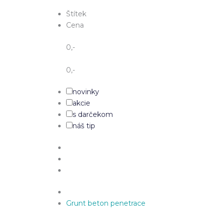
Štítek
Cena
0
,-
0
,-
novinky
akcie
s darčekom
náš tip
Grunt beton penetrace