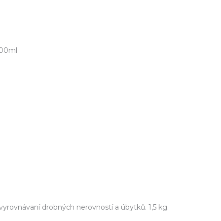
300ml
yrovnávaní drobných nerovností a úbytků. 1,5 kg.