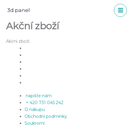
Přeskočit
na
3d panel
obsah
Akční zboží
Akční zboží
napište nám
+ 420 731 045 242
O nákupu
Obchodní podmínky
Soukromí