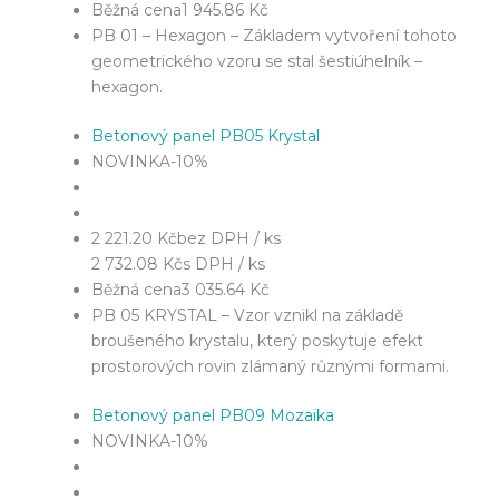
Běžná cena
1 945.86 Kč
PB 01 – Hexagon – Základem vytvoření tohoto
geometrického vzoru se stal šestiúhelník –
hexagon.
Betonový panel PB05 Krystal
NOVINKA
-10%
2 221.20 Kč
bez DPH / ks
2 732.08 Kč
s DPH / ks
Běžná cena
3 035.64 Kč
PB 05 KRYSTAL – Vzor vznikl na základě
broušeného krystalu, který poskytuje efekt
prostorových rovin zlámaný různými formami.
Betonový panel PB09 Mozaika
NOVINKA
-10%