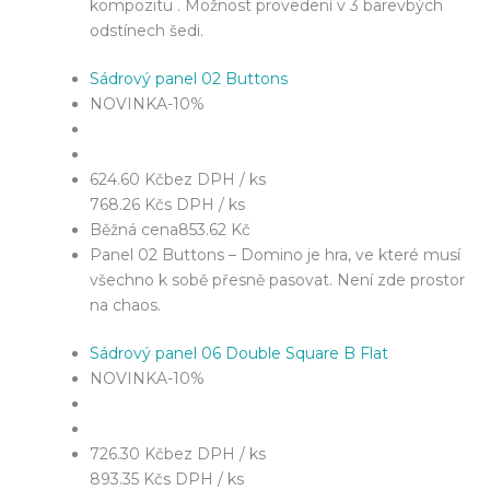
kompozitu . Možnost provedení v 3 barevbých
odstínech šedi.
Sádrový panel 02 Buttons
NOVINKA
-10%
624.60 Kč
bez DPH / ks
768.26 Kč
s DPH / ks
Běžná cena
853.62 Kč
Panel 02 Buttons – Domino je hra, ve které musí
všechno k sobě přesně pasovat. Není zde prostor
na chaos.
Sádrový panel 06 Double Square B Flat
NOVINKA
-10%
726.30 Kč
bez DPH / ks
893.35 Kč
s DPH / ks