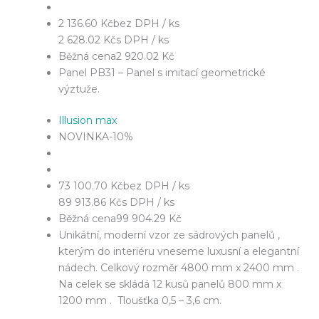
2 136.60 Kč
bez DPH / ks
2 628.02 Kč
s DPH / ks
Běžná cena
2 920.02 Kč
Panel PB31 – Panel s imitací geometrické
výztuže.
Illusion max
NOVINKA
-10%
73 100.70 Kč
bez DPH / ks
89 913.86 Kč
s DPH / ks
Běžná cena
99 904.29 Kč
Unikátní, moderní vzor ze sádrových panelů ,
kterým do interiéru vneseme luxusní a elegantní
nádech. Celkový rozměr 4800 mm x 2400 mm .
Na celek se skládá 12 kusů panelů 800 mm x
1200 mm . Tloušťka 0,5 – 3,6 cm.