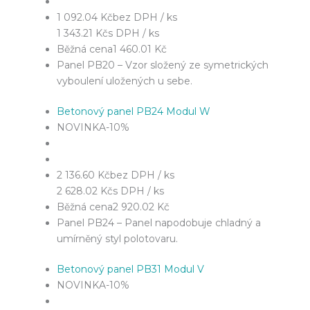
1 092.04 Kč
bez DPH / ks
1 343.21 Kč
s DPH / ks
Běžná cena
1 460.01 Kč
Panel PB20 – Vzor složený ze symetrických
vyboulení uložených u sebe.
Betonový panel PB24 Modul W
NOVINKA
-10%
2 136.60 Kč
bez DPH / ks
2 628.02 Kč
s DPH / ks
Běžná cena
2 920.02 Kč
Panel PB24 – Panel napodobuje chladný a
umírněný styl polotovaru.
Betonový panel PB31 Modul V
NOVINKA
-10%