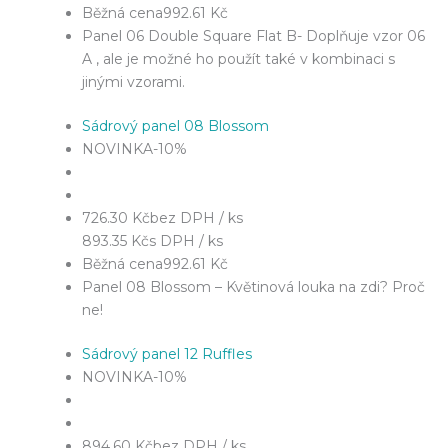
Běžná cena
992.61 Kč
Panel 06 Double Square Flat B- Doplňuje vzor 06
A , ale je možné ho použít také v kombinaci s
jinými vzorami.
Sádrový panel 08 Blossom
NOVINKA
-10%
726.30 Kč
bez DPH / ks
893.35 Kč
s DPH / ks
Běžná cena
992.61 Kč
Panel 08 Blossom – Květinová louka na zdi? Proč
ne!
Sádrový panel 12 Ruffles
NOVINKA
-10%
894.60 Kč
bez DPH / ks