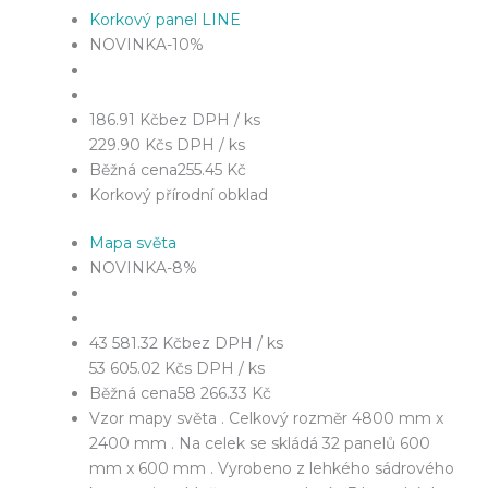
Korkový panel LINE
NOVINKA
-10%
186.91 Kč
bez DPH / ks
229.90 Kč
s DPH / ks
Běžná cena
255.45 Kč
Korkový přírodní obklad
Mapa světa
NOVINKA
-8%
43 581.32 Kč
bez DPH / ks
53 605.02 Kč
s DPH / ks
Běžná cena
58 266.33 Kč
Vzor mapy světa . Celkový rozměr 4800 mm x
2400 mm . Na celek se skládá 32 panelů 600
mm x 600 mm . Vyrobeno z lehkého sádrového