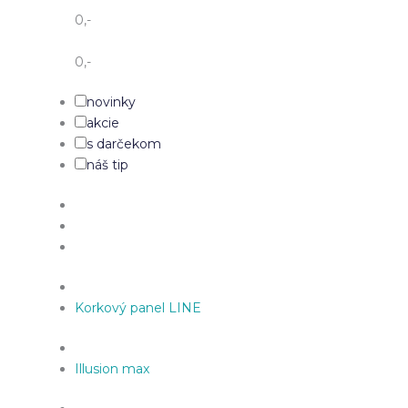
0
,-
0
,-
novinky
akcie
s darčekom
náš tip
Korkový panel LINE
Illusion max