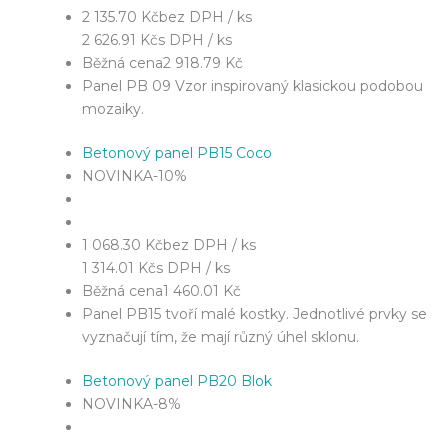
2 135.70 Kč
bez DPH / ks
2 626.91 Kč
s DPH / ks
Běžná cena
2 918.79 Kč
Panel PB 09 Vzor inspirovaný klasickou podobou
mozaiky.
Betonový panel PB15 Coco
NOVINKA
-10%
1 068.30 Kč
bez DPH / ks
1 314.01 Kč
s DPH / ks
Běžná cena
1 460.01 Kč
Panel PB15 tvoří malé kostky. Jednotlivé prvky se
vyznačují tím, že mají různý úhel sklonu.
Betonový panel PB20 Blok
NOVINKA
-8%