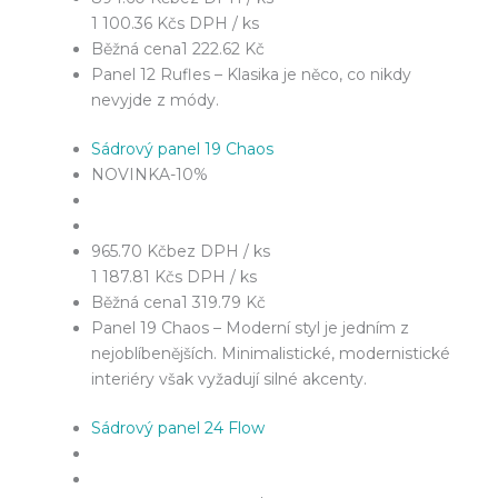
1 100.36 Kč
s DPH / ks
Běžná cena
1 222.62 Kč
Panel 12 Rufles – Klasika je něco, co nikdy
nevyjde z módy.
Sádrový panel 19 Chaos
NOVINKA
-10%
965.70 Kč
bez DPH / ks
1 187.81 Kč
s DPH / ks
Běžná cena
1 319.79 Kč
Panel 19 Chaos – Moderní styl je jedním z
nejoblíbenějších. Minimalistické, modernistické
interiéry však vyžadují silné akcenty.
Sádrový panel 24 Flow