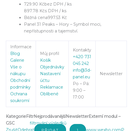
729.90 Kč
bez DPH / ks
897.78 Kč
s DPH / ks
Běžná cena
997.53 Kč
Panel 31 Peaks – Hory – Symbol moci,
nepřístupnosti a tajemství.
Informace
Kontakty
Blog
Můj profil
+420 731
Galerie
Košík
045 242
Vše o
Objednávky
info@3d-
nákupu
Nastavení
Newsletter
panel.eu
Obchodní
účtu
Po – Pá:
podmínky
Reklamace
9:00 –
Ochrana
Oblíbené
17:00
soukromí
Kategorie
Filtr
Nejprodávanější
Newsletter
Externí modul –
GSC
filtrování výsledků
Zrušit
Odebrat
www.wexbo.com
P
PŘIDAT
1