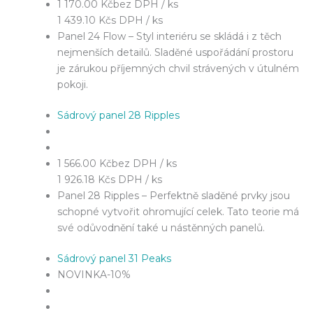
1 170.00 Kč
bez DPH / ks
1 439.10 Kč
s DPH / ks
Panel 24 Flow – Styl interiéru se skládá i z těch
nejmenších detailů. Sladěné uspořádání prostoru
je zárukou příjemných chvil strávených v útulném
pokoji.
Sádrový panel 28 Ripples
1 566.00 Kč
bez DPH / ks
1 926.18 Kč
s DPH / ks
Panel 28 Ripples – Perfektně sladěné prvky jsou
schopné vytvořit ohromující celek. Tato teorie má
své odůvodnění také u nástěnných panelů.
Sádrový panel 31 Peaks
NOVINKA
-10%